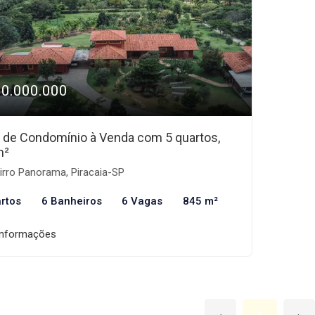
10.000.000
 de Condomínio à Venda com 5 quartos,
m²
irro Panorama, Piracaia-SP
rtos
6 Banheiros
6 Vagas
845 m²
informações