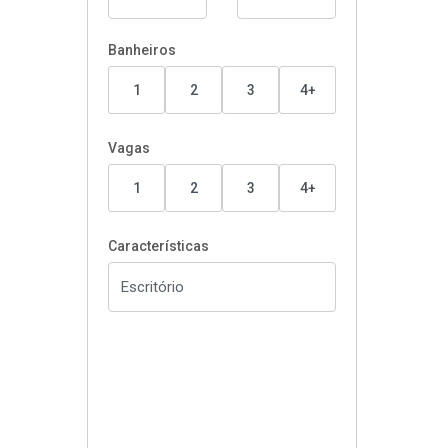
Banheiros
1
2
3
4+
Vagas
1
2
3
4+
Características