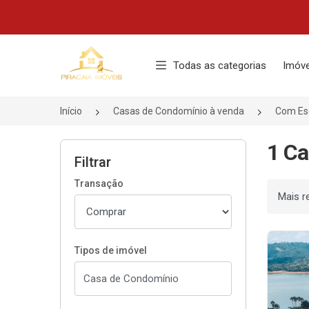
Página inicial
Todas as categorias
Imóve
Início
Casas de Condomínio à venda
Com Esc
1 Ca
Filtrar
Transação
Ordenar
Tipos de imóvel