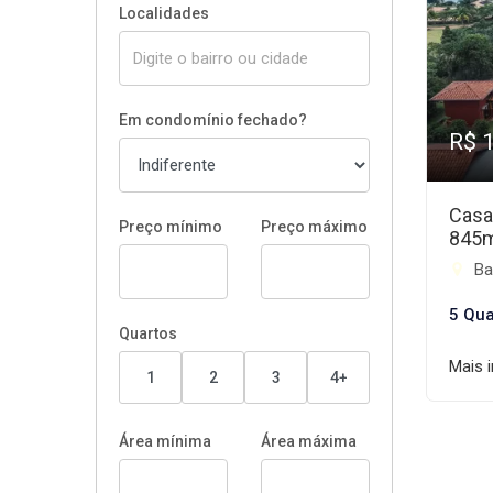
Localidades
Em condomínio fechado?
R$ 
Casa
Preço mínimo
Preço máximo
845
Ba
5 Qua
Quartos
Mais 
1
2
3
4+
Área mínima
Área máxima