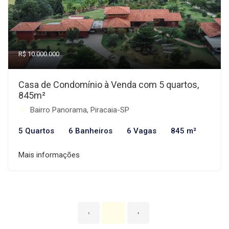
R$ 10.000.000
Casa de Condomínio à Venda com 5 quartos,
845m²
Bairro Panorama, Piracaia-SP
5 Quartos
6 Banheiros
6 Vagas
845 m²
Mais informações
‹
1
›