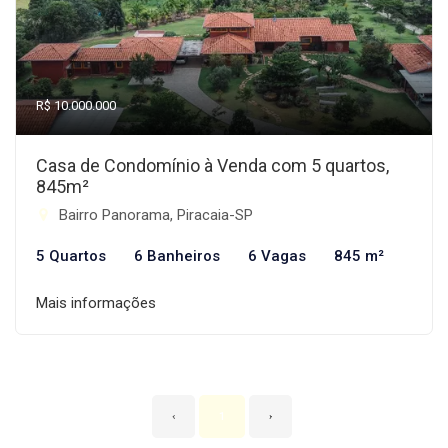
R$ 10.000.000
Casa de Condomínio à Venda com 5 quartos,
845m²
Bairro Panorama, Piracaia-SP
5 Quartos
6 Banheiros
6 Vagas
845 m²
Mais informações
‹
1
›