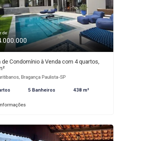
r de:
4.000.000
 de Condomínio à Venda com 4 quartos,
m²
ritibanos, Bragança Paulista-SP
artos
5 Banheiros
438 m²
informações