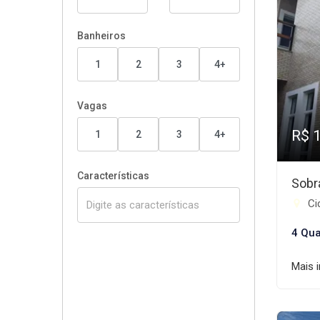
Banheiros
1
2
3
4+
Vagas
R$ 
1
2
3
4+
Características
Sobr
Cid
4 Qua
Mais 