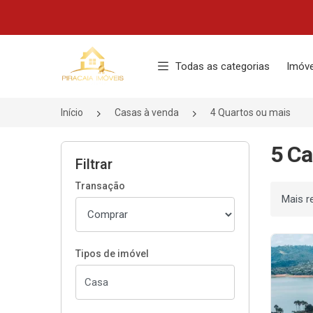
Página inicial
Todas as categorias
Imóve
Início
Casas à venda
4 Quartos ou mais
5 Ca
Filtrar
Transação
Ordenar
Tipos de imóvel