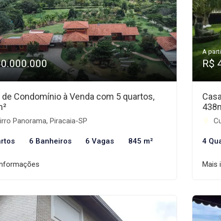
A parti
10.000.000
R$ 
 de Condomínio à Venda com 5 quartos,
Casa
m²
438
irro Panorama, Piracaia-SP
Cu
rtos
6 Banheiros
6 Vagas
845 m²
4 Qu
informações
Mais 