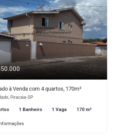
550.000
ado à Venda com 4 quartos, 170m²
ade, Piracaia-SP
rtos
1 Banheiro
1 Vaga
170 m²
informações