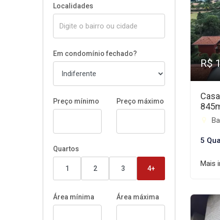
Localidades
Em condomínio fechado?
R$ 
Casa
Preço mínimo
Preço máximo
845
Ba
5 Qua
Quartos
Mais 
1
2
3
4+
Área mínima
Área máxima