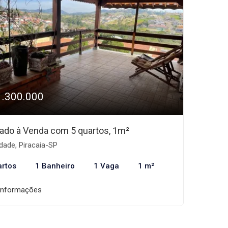
1.300.000
ado à Venda com 5 quartos, 1m²
dade, Piracaia-SP
artos
1 Banheiro
1 Vaga
1 m²
informações