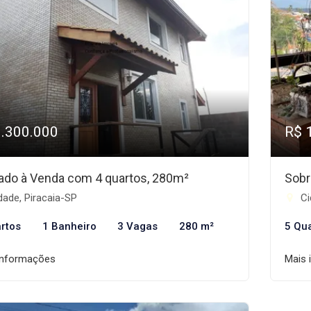
1.300.000
R$ 
ado à Venda com 4 quartos, 280m²
Sobr
ade, Piracaia-SP
Ci
rtos
1 Banheiro
3 Vagas
280 m²
5 Qu
informações
Mais 