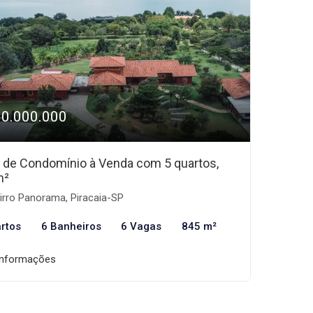
10.000.000
 de Condomínio à Venda com 5 quartos,
m²
irro Panorama, Piracaia-SP
rtos
6 Banheiros
6 Vagas
845 m²
informações