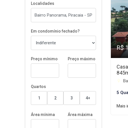
Localidades
Em condomínio fechado?
R$ 
Preço mínimo
Preço máximo
Casa
845
Ba
Quartos
5 Qua
1
2
3
4+
Mais 
Área mínima
Área máxima