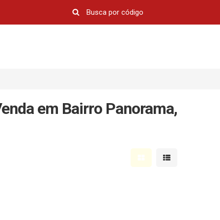
Venda em Bairro Panorama,
Mostrar resultados em 
Mostrar resultad