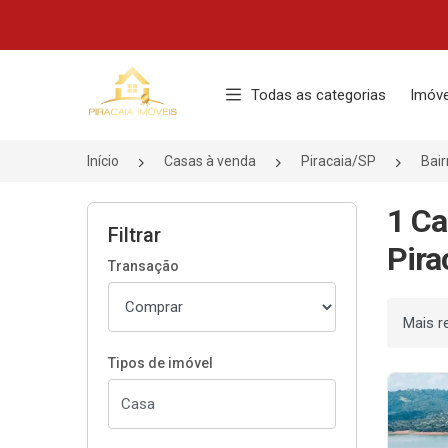
Página inicial
Todas as categorias
Imóve
Início
Casas à venda
Piracaia/SP
Bai
1 Ca
Filtrar
Pira
Transação
Ordenar
Tipos de imóvel