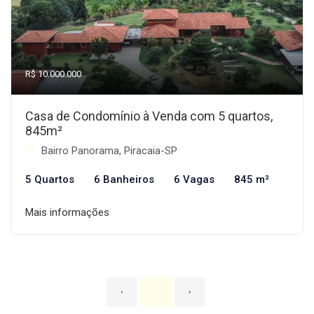
R$ 10.000.000
Casa de Condomínio à Venda com 5 quartos,
845m²
Bairro Panorama, Piracaia-SP
5 Quartos
6 Banheiros
6 Vagas
845 m²
Mais informações
‹
1
›