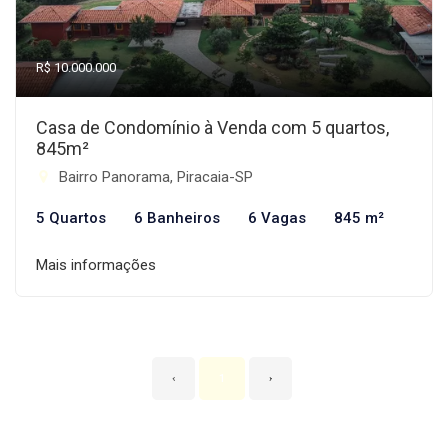
R$ 10.000.000
Casa de Condomínio à Venda com 5 quartos,
845m²
Bairro Panorama, Piracaia-SP
5 Quartos
6 Banheiros
6 Vagas
845 m²
Mais informações
‹
1
›