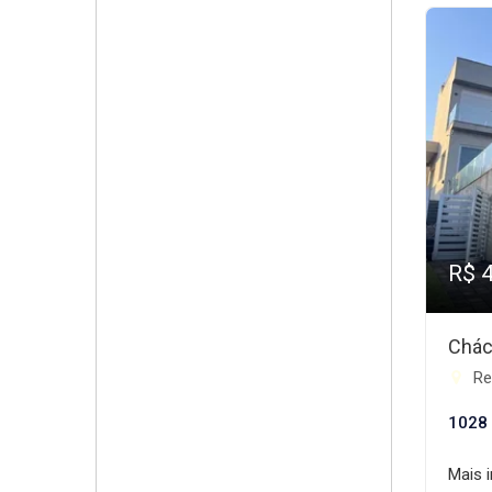
R$ 
Chác
Res
1028
Mais 