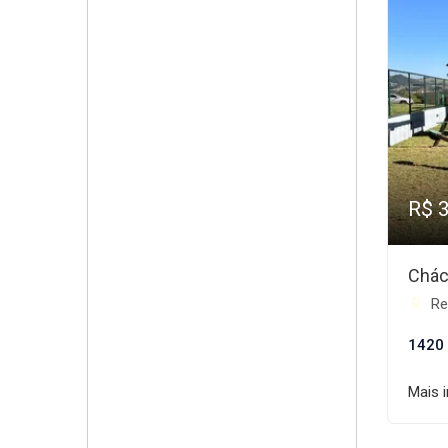
R$ 
Chác
Res
1420
Mais 