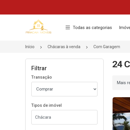
Página inicial
Todas as categorias
Imóve
Início
Chácaras à venda
Com Garagem
24 
Filtrar
Transação
Ordenar
Tipos de imóvel