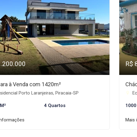
3.200.000
R$ 
ara à Venda com 1420m²
Chác
idencial Porto Laranjeiras, Piracaia-SP
Ec
 M²
4 Quartos
1000
informações
Mais 