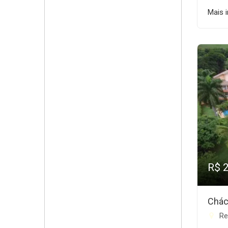
Mais 
R$ 
Chác
Re