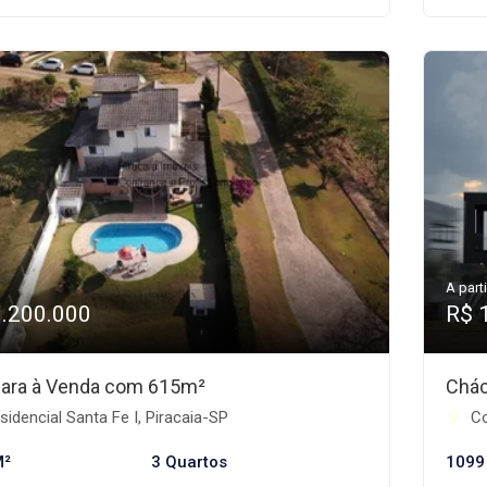
A parti
1.200.000
R$ 
ara à Venda com 615m²
Chác
idencial Santa Fe I, Piracaia-SP
Co
M²
3 Quartos
1099