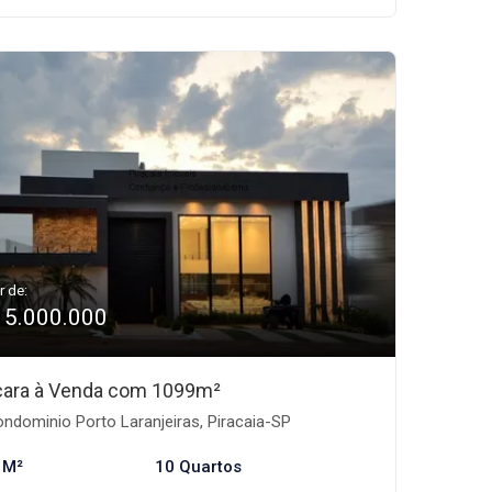
r de:
15.000.000
ara à Venda com 1099m²
ndominio Porto Laranjeiras, Piracaia-SP
 M²
10 Quartos