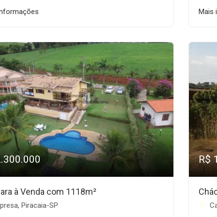
informações
Mais 
2.300.000
R$ 
ara à Venda com 1118m²
Chác
presa, Piracaia-SP
Ca