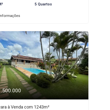
M²
5 Quartos
informações
1.500.000
ara à Venda com 1243m²