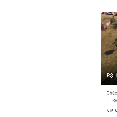
R$ 
Chác
Res
615 