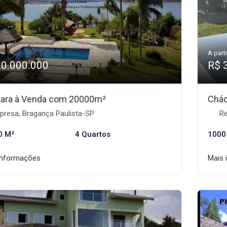
A parti
10.000.000
R$ 
ara à Venda com 20000m²
Chác
presa, Bragança Paulista-SP
Re
0 M²
4 Quartos
1000
informações
Mais 