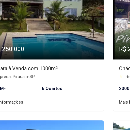
3.250.000
R$ 
ara à Venda com 1000m²
Chác
presa, Piracaia-SP
Re
 M²
6 Quartos
2000
informações
Mais 