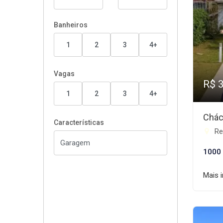
Banheiros
1
2
3
4+
Vagas
R$ 
1
2
3
4+
Chác
Características
Re
1000
Mais 