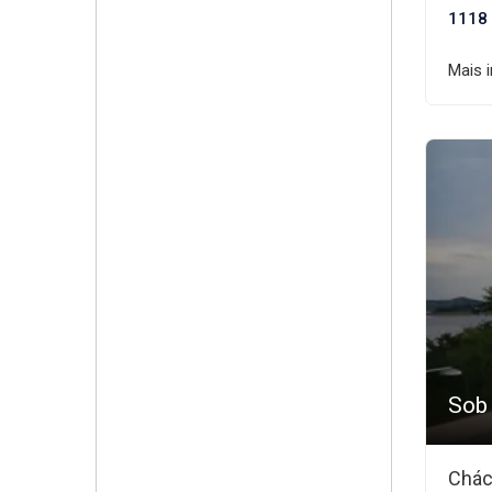
1118
Mais 
Sob
Chác