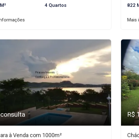
 M²
4 Quartos
822 
informações
Mais 
 consulta
R$ 
ara à Venda com 1000m²
Chác