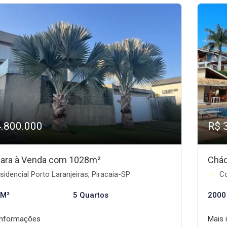
4.800.000
R$ 
ara à Venda com 1028m²
Chác
idencial Porto Laranjeiras, Piracaia-SP
Co
 M²
5 Quartos
2000
informações
Mais 