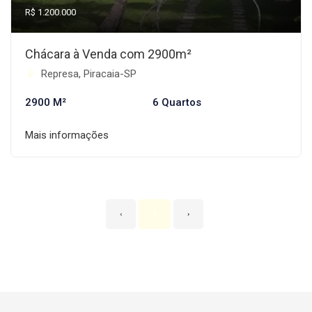
R$ 1.200.000
Chácara à Venda com 2900m²
Represa, Piracaia-SP
2900 M²
6 Quartos
Mais informações
‹
1
›