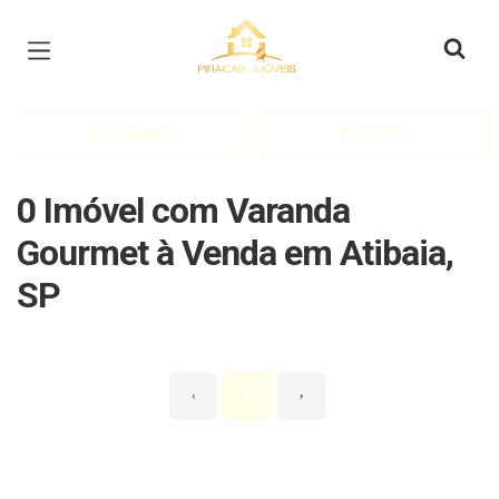
Página inicial
Ordenar
Filtrar
0 Imóvel com Varanda
Gourmet à Venda em Atibaia,
SP
‹
1
›