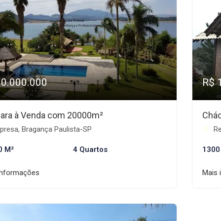
10.000.000
R$ 
ara à Venda com 20000m²
Chác
presa, Bragança Paulista-SP
Re
0 M²
4 Quartos
1300
informações
Mais 