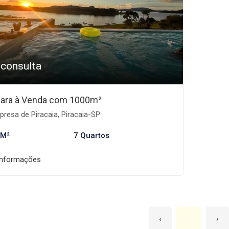
 consulta
ara à Venda com 1000m²
resa de Piracaia, Piracaia-SP
 M²
7 Quartos
informações
‹
1
›