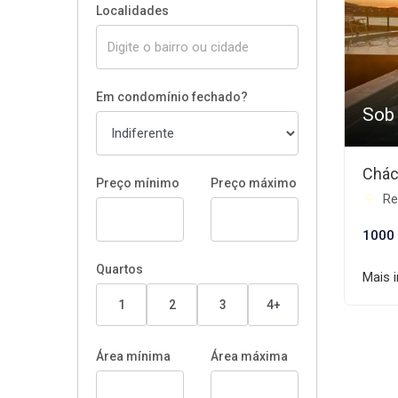
Localidades
Em condomínio fechado?
Sob
Chác
Preço mínimo
Preço máximo
Rep
1000
Quartos
Mais 
1
2
3
4+
Área mínima
Área máxima