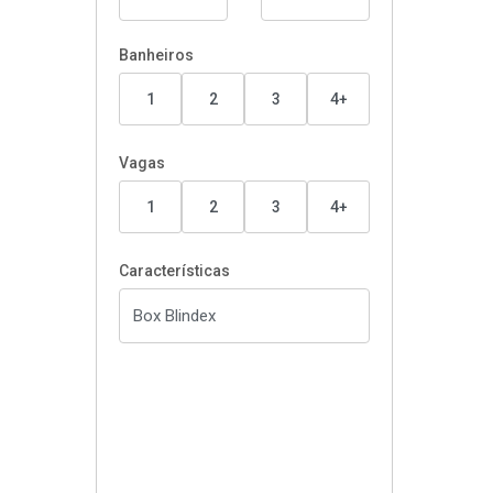
Banheiros
1
2
3
4+
Vagas
1
2
3
4+
Características