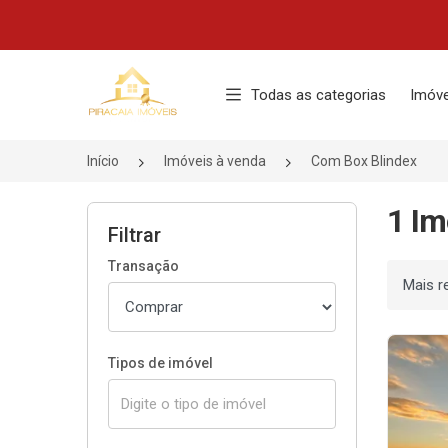
Página inicial
Todas as categorias
Imóve
Início
Imóveis à venda
Com Box Blindex
1 Im
Filtrar
Transação
Ordenar
Tipos de imóvel