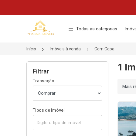
Página inicial
Todas as categorias
Imóve
Início
Imóveis à venda
Com Copa
1 Im
Filtrar
Transação
Ordenar
Tipos de imóvel