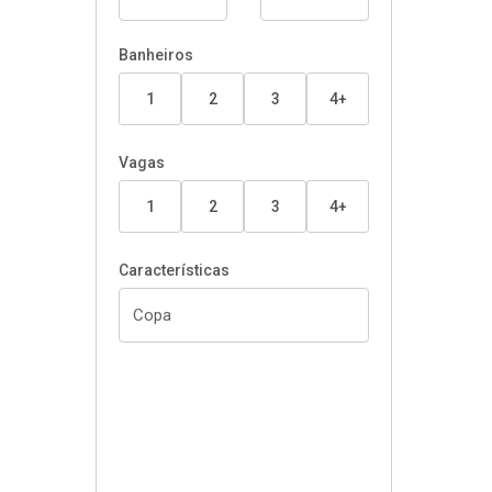
Banheiros
1
2
3
4+
Vagas
1
2
3
4+
Características