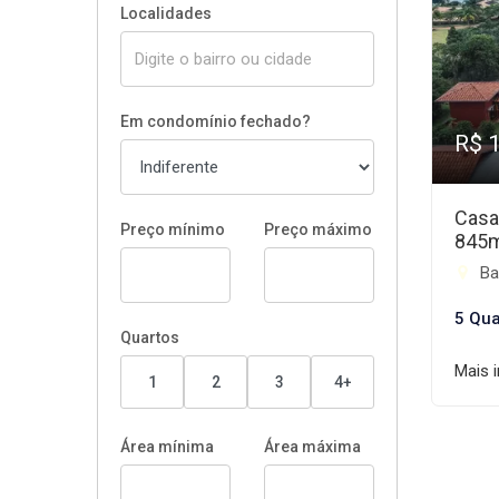
Localidades
Em condomínio fechado?
R$ 
Casa
Preço mínimo
Preço máximo
845
Ba
5 Qua
Quartos
Mais 
1
2
3
4+
Área mínima
Área máxima