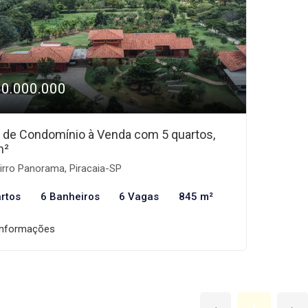
10.000.000
 de Condomínio à Venda com 5 quartos,
m²
irro Panorama, Piracaia-SP
rtos
6 Banheiros
6 Vagas
845 m²
informações