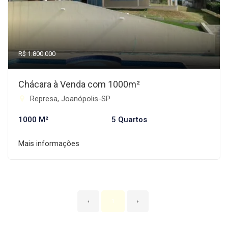
R$ 1.800.000
Chácara à Venda com 1000m²
Represa, Joanópolis-SP
1000 M²
5 Quartos
Mais informações
‹
1
›