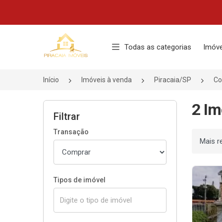
Página inicial
Todas as categorias
Imóve
Início
Imóveis à venda
Piracaia/SP
Co
2 Im
Filtrar
Transação
Ordenar
Tipos de imóvel