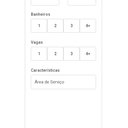
Banheiros
1
2
3
4+
Vagas
1
2
3
4+
Características