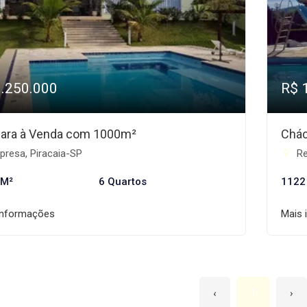
3.250.000
R$ 
ara à Venda com 1000m²
Chác
presa, Piracaia-SP
Re
 M²
6 Quartos
1122
informações
Mais 
‹
1
›