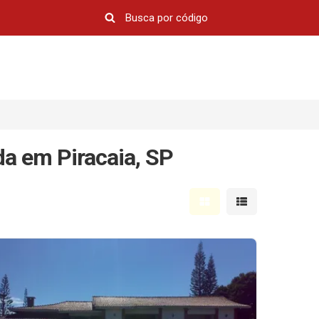
da em Piracaia, SP
Mostrar resultados em 
Mostrar resultad