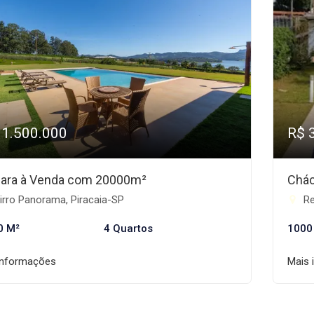
11.500.000
R$ 
ara à Venda com 20000m²
Chác
irro Panorama, Piracaia-SP
Re
0 M²
4 Quartos
1000
informações
Mais 