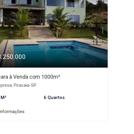
3.250.000
ara à Venda com 1000m²
presa, Piracaia-SP
 M²
6 Quartos
informações