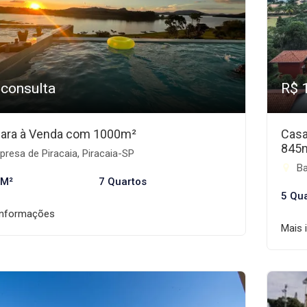
 consulta
R$ 
ara à Venda com 1000m²
Casa
845
resa de Piracaia, Piracaia-SP
Ba
 M²
7 Quartos
5 Qu
informações
Mais 