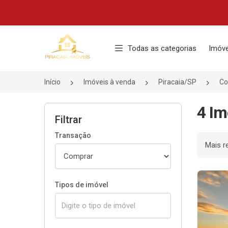
Página inicial
Todas as categorias
Imóve
Início
Imóveis à venda
Piracaia/SP
Co
4 Im
Filtrar
Transação
Ordenar
Tipos de imóvel