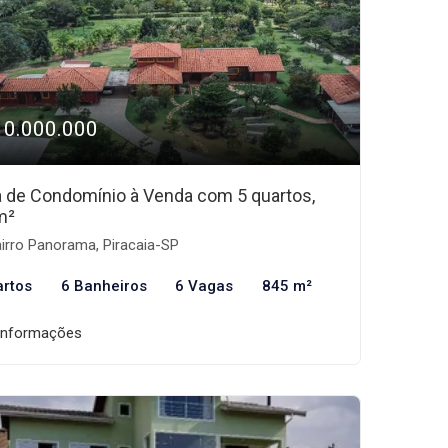
10.000.000
 de Condomínio à Venda com 5 quartos,
m²
irro Panorama, Piracaia-SP
artos
6 Banheiros
6 Vagas
845 m²
informações