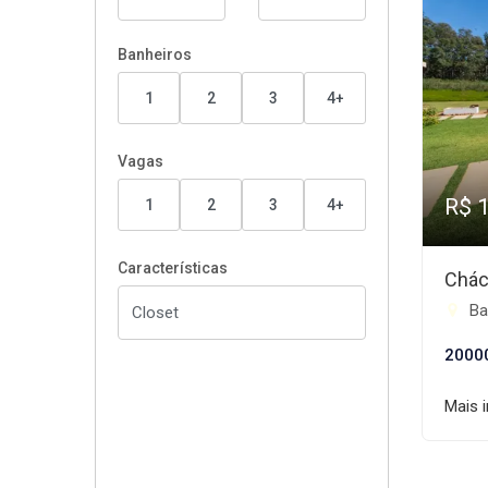
Banheiros
1
2
3
4+
Vagas
R$ 
1
2
3
4+
Características
Chác
Ba
2000
Mais 