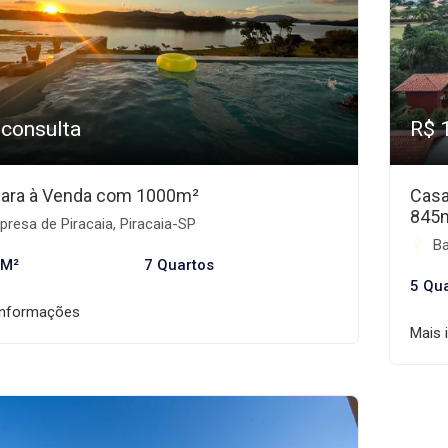
 consulta
R$ 
ara à Venda com 1000m²
Casa
845
resa de Piracaia, Piracaia-SP
Ba
 M²
7 Quartos
5 Qu
informações
Mais 