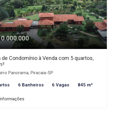
10.000.000
 de Condomínio à Venda com 5 quartos,
m²
irro Panorama, Piracaia-SP
artos
6 Banheiros
6 Vagas
845 m²
informações