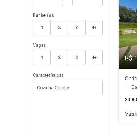
Banheiros
1
2
3
4+
Vagas
R$ 
1
2
3
4+
Características
Chác
Ba
2000
Mais 