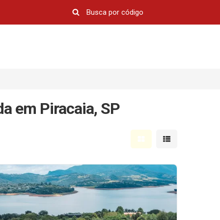
a em Piracaia, SP
Mostrar resultados em 
Mostrar resultad