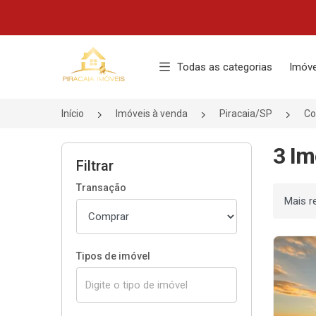
Página inicial
Todas as categorias
Imóve
Início
Imóveis à venda
Piracaia/SP
Co
3 Im
Filtrar
Transação
Ordenar
Tipos de imóvel