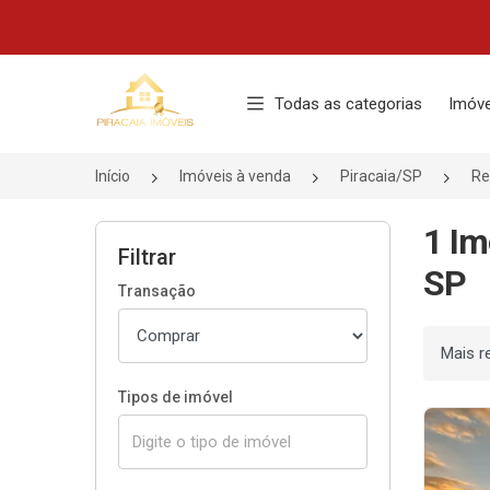
Página inicial
Todas as categorias
Imóve
Início
Imóveis à venda
Piracaia/SP
Re
1 Im
Filtrar
SP
Transação
Ordenar
Tipos de imóvel