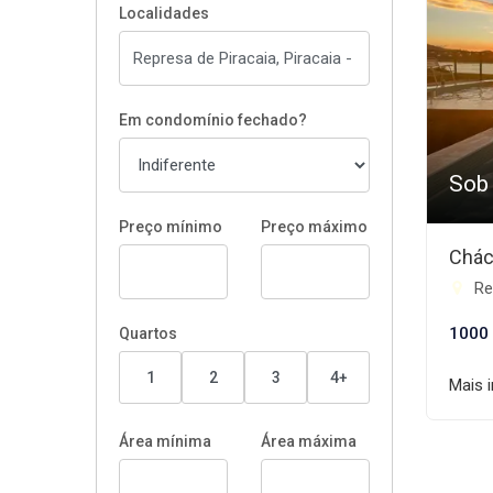
Localidades
Em condomínio fechado?
Sob
Preço mínimo
Preço máximo
Chác
Rep
1000
Quartos
1
2
3
4+
Mais 
Área mínima
Área máxima