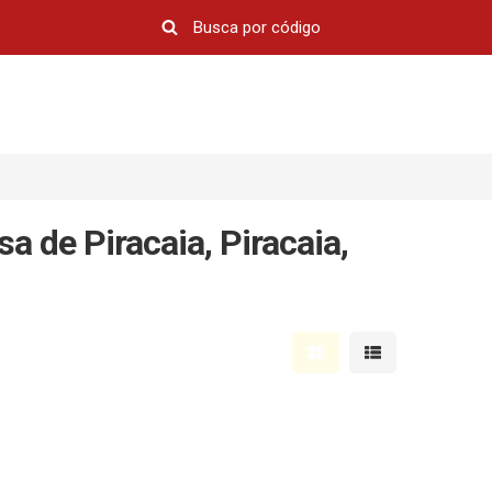
 de Piracaia, Piracaia,
Mostrar resultados em 
Mostrar resultad