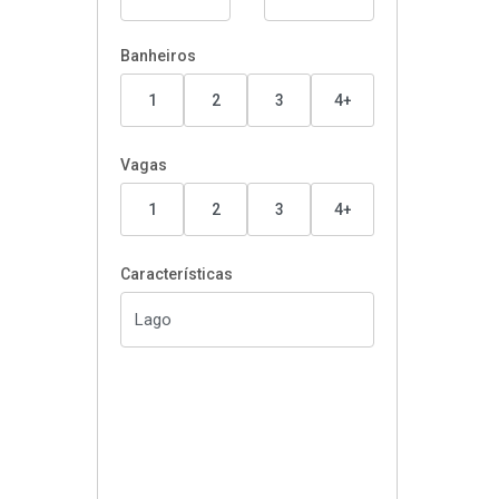
Banheiros
1
2
3
4+
Vagas
1
2
3
4+
Características