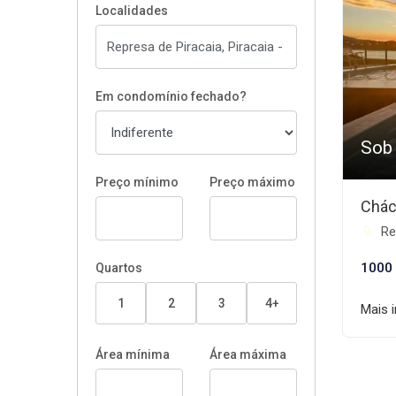
Localidades
Em condomínio fechado?
Sob
Preço mínimo
Preço máximo
Chác
Rep
1000
Quartos
1
2
3
4+
Mais 
Área mínima
Área máxima