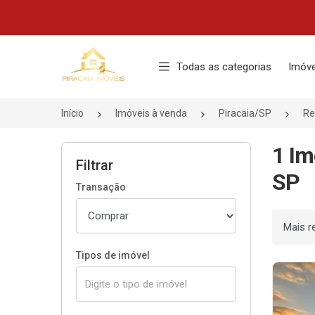
Página inicial
Todas as categorias
Imóve
Início
Imóveis à venda
Piracaia/SP
Re
1 Im
Filtrar
SP
Transação
Ordenar
Tipos de imóvel