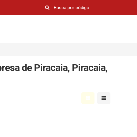
esa de Piracaia, Piracaia,
Mostrar resultados em 
Mostrar resultad