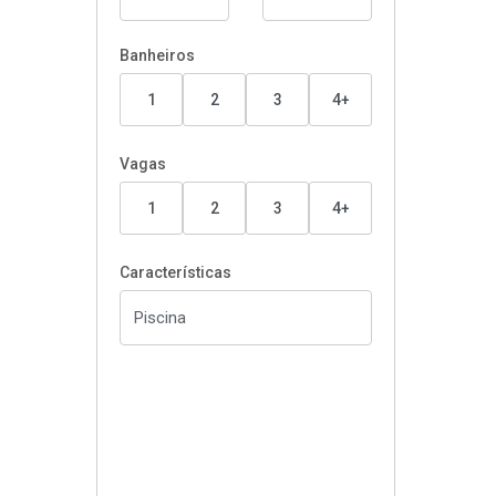
Banheiros
1
2
3
4+
Vagas
1
2
3
4+
Características