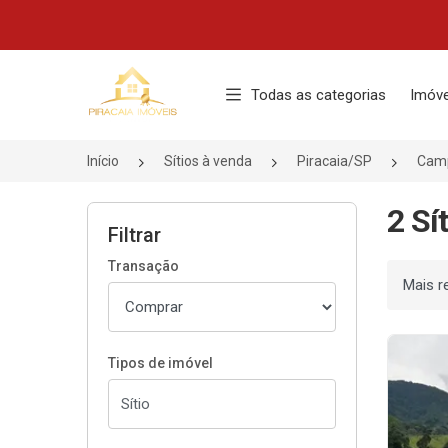
Página inicial
Todas as categorias
Imóve
Início
Sítios à venda
Piracaia/SP
Cam
2 Sí
Filtrar
Transação
Ordenar
Tipos de imóvel