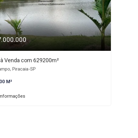
7.000.000
o à Venda com 629200m²
mpo, Piracaia-SP
00 M²
informações