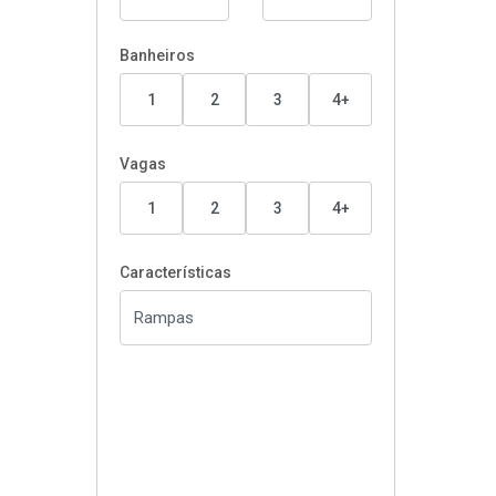
Banheiros
1
2
3
4+
Vagas
1
2
3
4+
Características