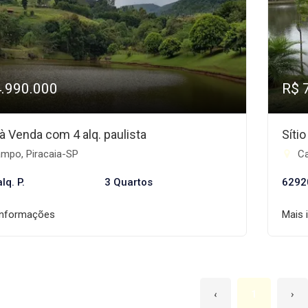
4.990.000
R$ 
 à Venda com 4 alq. paulista
Síti
mpo, Piracaia-SP
Ca
lq. P.
3 Quartos
6292
informações
Mais 
‹
1
›