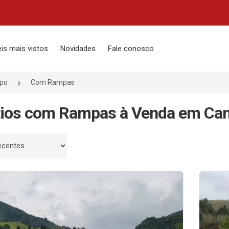
is mais vistos
Novidades
Fale conosco
po
Com Rampas
tios com Rampas à Venda em Cam
 por