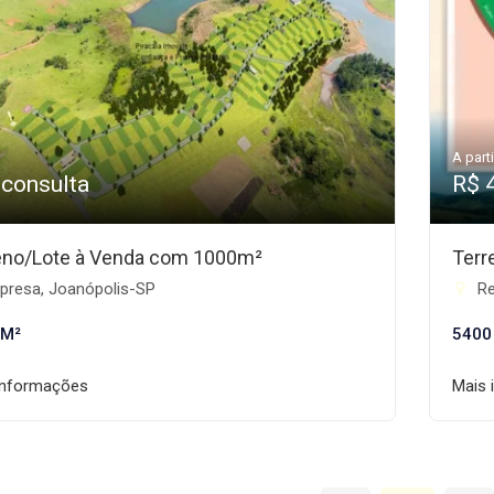
A parti
 consulta
R$ 
eno/Lote à Venda com 1000m²
Terr
presa, Joanópolis-SP
Re
 M²
5400
informações
Mais 