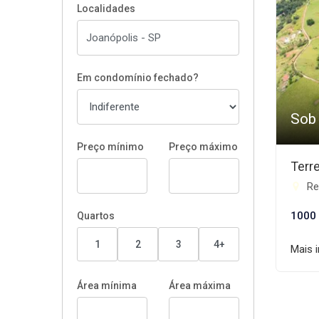
Localidades
Em condomínio fechado?
Sob
Preço mínimo
Preço máximo
Terr
Re
1000
Quartos
1
2
3
4+
Mais 
Área mínima
Área máxima