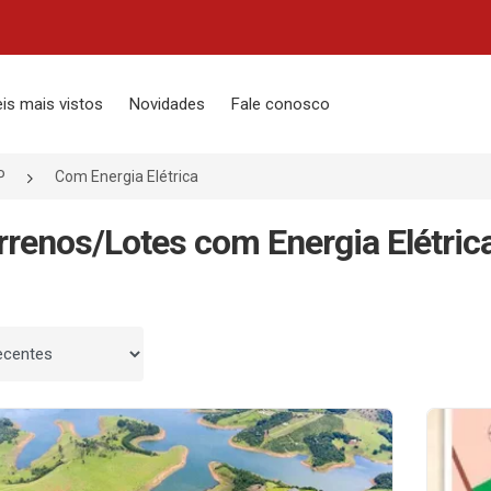
is mais vistos
Novidades
Fale conosco
P
Com Energia Elétrica
rrenos/Lotes com Energia Elétric
 por