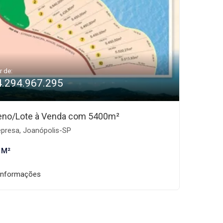
r de:
4.294.967.295
eno/Lote à Venda com 5400m²
presa, Joanópolis-SP
 M²
informações