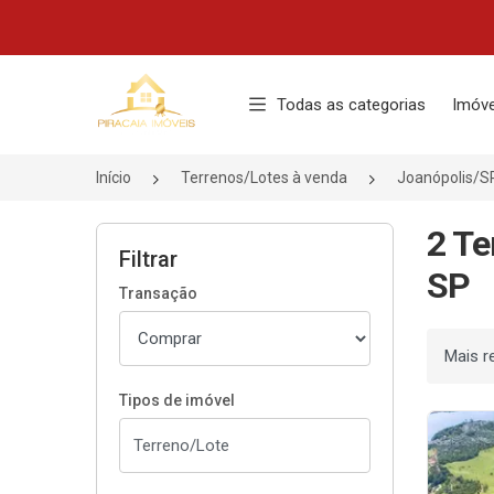
Página inicial
Todas as categorias
Imóve
Início
Terrenos/Lotes à venda
Joanópolis/S
2 Te
Filtrar
SP
Transação
Ordenar
Tipos de imóvel