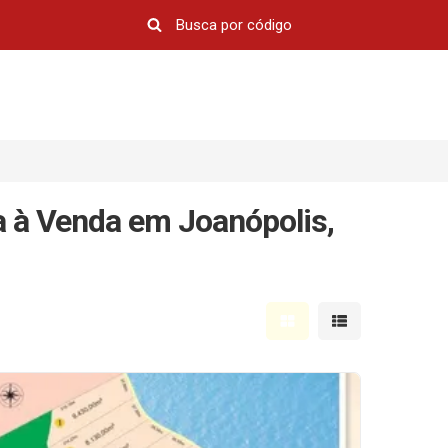
a à Venda em Joanópolis,
Mostrar resultados em 
Mostrar resultad